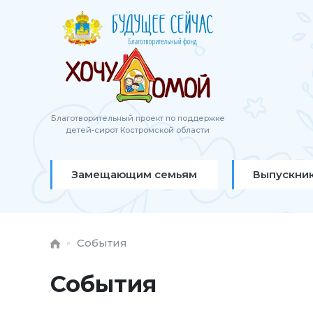
Благотворительный проект по поддержке
детей-сирот Костромской области
Замещающим семьям
Выпускни
События
События