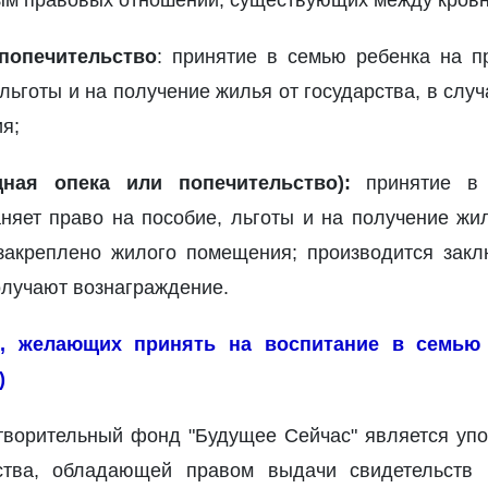
м правовых отношений, существующих между кровн
попечительство
: принятие в семью ребенка на п
льготы и на получение жилья от государства, в слу
я;
ная опека или попечительство):
принятие в 
няет право на пособие, льготы и на получение жил
закреплено жилого помещения; производится закл
олучают вознаграждение.
ц, желающих принять на воспитание в семью 
)
творительный фонд "Будущее Сейчас" является уп
ства, обладающей правом выдачи свидетельств г