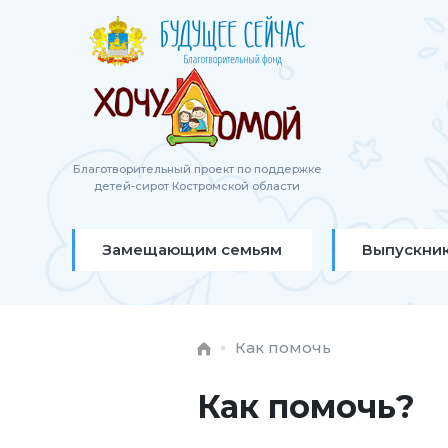
Благотворительный проект по поддержке
детей-сирот Костромской области
Замещающим семьям
Выпускни
Как помочь
Как помочь?