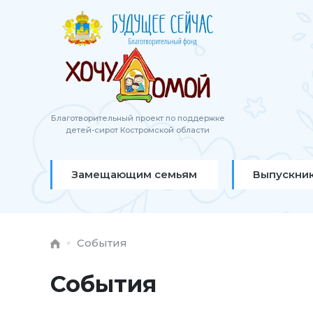
Благотворительный проект по поддержке
детей-сирот Костромской области
Замещающим семьям
Выпускни
События
События