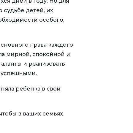
ся дней в году. Но для
о судьбе детей, их
обходимости особого,
основного права каждого
ыла мирной, спокойной и
аланты и реализовать
и успешными.
няла ребенка в свой
чтобы в ваших семьях