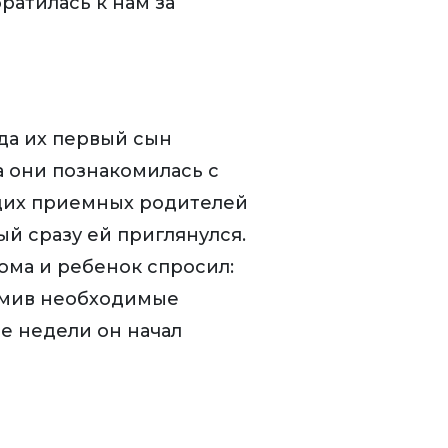
ратилась к нам за
да их первый сын
а они познакомилась с
щих приемных родителей
ый сразу ей приглянулся.
дома и ребенок спросил:
рмив необходимые
ве недели он начал