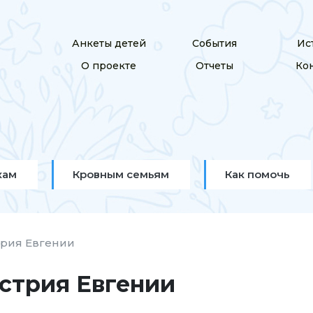
Анкеты детей
События
Ис
О проекте
Отчеты
Ко
кам
Кровным семьям
Как помочь
трия Евгении
стрия Евгении