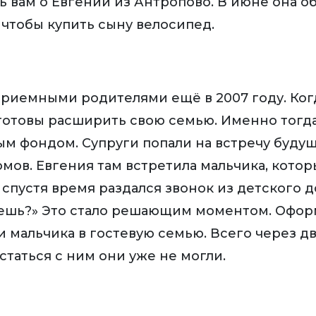
ь вам о Евгении из Антропово. В июне она об
чтобы купить сыну велосипед.
приемными родителями ещё в 2007 году. Ког
 готовы расширить свою семью. Именно тогд
м фондом. Супруги попали на встречу буду
омов. Евгения там встретила мальчика, котор
 спустя время раздался звонок из детского 
дешь?» Это стало решающим моментом. Офо
и мальчика в гостевую семью. Всего через д
статься с ним они уже не могли.